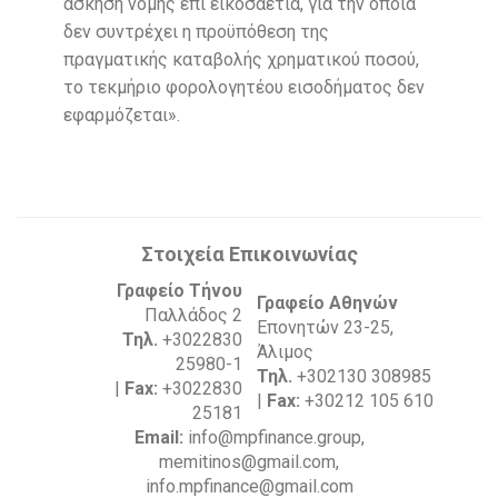
άσκηση νομής επί εικοσαετία, για την οποία
δεν συντρέχει η προϋπόθεση της
πραγματικής καταβολής χρηματικού ποσού,
το τεκμήριο φορολογητέου εισοδήματος δεν
εφαρμόζεται».
Στοιχεία Επικοινωνίας
Γραφείο Τήνου
Γραφείο Αθηνών
Παλλάδος 2
Επονητών 23-25,
Τηλ.
+3022830
Άλιμος
25980-1
Τηλ.
+302130 308985
|
Fax:
+3022830
|
Fax:
+30212 105 610
25181
Email:
info@mpfinance.group,
memitinos@gmail.com,
info.mpfinance@gmail.com