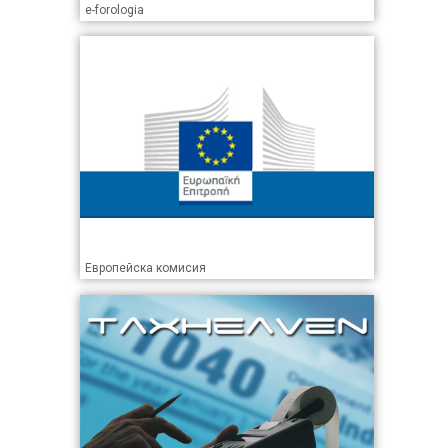
e-forologia
Европейска комисия