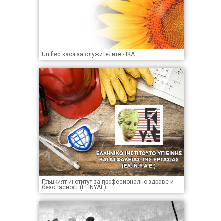
Unified каса за служителите - IKA
Гръцкият институт за професионално здраве и
безопасност (ELINYAE)