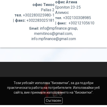
офис Атина
офис Тинос
Eponiton 23-25
Pallas 2
Алимос
тел.
+302283025980-1
+302130308985
тел.
|
факс:
+302283025181
|
+30212105610
факс:
info@mpfinance.group,
Email:
memitinos@gmail.com,
info.mpfinance@gmail.com
Този уебсайт използва "бисквитки", за да подобри
практическата работа на потребителите. Използвайки уеб
сайта, вие приемате използването на "бисквитки".
Съгласен